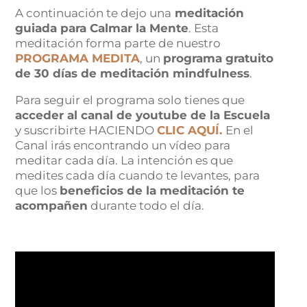
A continuación te dejo una
meditación
guiada para Calmar la Mente
. Esta
meditación forma parte de nuestro
PROGRAMA MEDITA
, un
programa gratuito
de 30 días de meditación mindfulness
.
Para seguir el programa solo tienes que
acceder al canal de youtube de la Escuela
y suscribirte HACIENDO
CLIC AQUÍ.
En el
Canal irás encontrando un vídeo para
meditar cada día. La intención es que
medites cada día cuando te levantes, para
que los
beneficios de la meditación te
acompañen
durante todo el día.