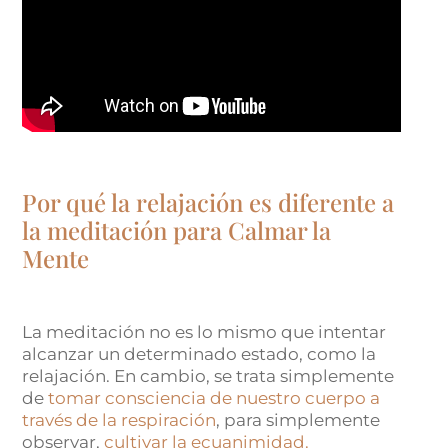
Por qué la relajación es diferente a
la meditación para Calmar la
Mente
La meditación no es lo mismo que intentar
alcanzar un determinado estado, como la
relajación. En cambio, se trata simplemente
de
tomar consciencia de nuestro cuerpo a
través de la respiración
, para simplemente
observar,
cultivar la ecuanimidad.