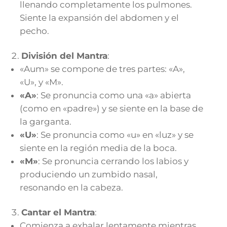
llenando completamente los pulmones.
Siente la expansión del abdomen y el
pecho.
División del Mantra
:
«Aum» se compone de tres partes: «A»,
«U», y «M».
«A»
: Se pronuncia como una «a» abierta
(como en «padre») y se siente en la base de
la garganta.
«U»
: Se pronuncia como «u» en «luz» y se
siente en la región media de la boca.
«M»
: Se pronuncia cerrando los labios y
produciendo un zumbido nasal,
resonando en la cabeza.
Cantar el Mantra
:
Comienza a exhalar lentamente mientras