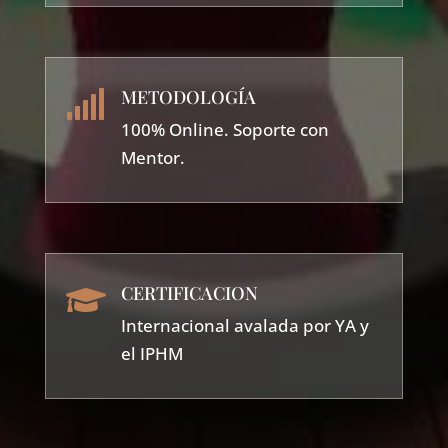
METODOLOGÍA

100% Online. Soporte con
Mentor.
CERTIFICACION

Internacional avalada por YA y
el IPHM