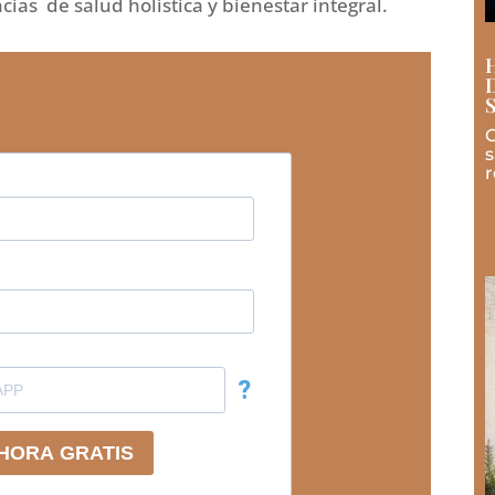
ias de salud holística y bienestar integral.
C
s
r