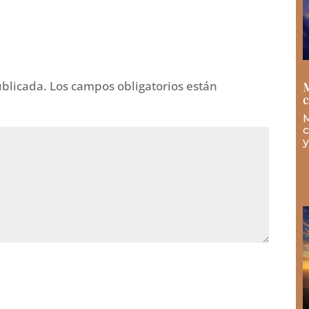
ublicada.
Los campos obligatorios están
M
M
c
y