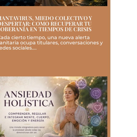
HANTAVIRUS, MIEDO COLECTIVO Y
DESPERTAR: COMO RECUPERAR TU
SOBERANÍA EN TIEMPOS DE CRISIS
ada cierto tiempo, una nueva alerta
anitaria ocupa titulares, conversaciones y
edes sociales....