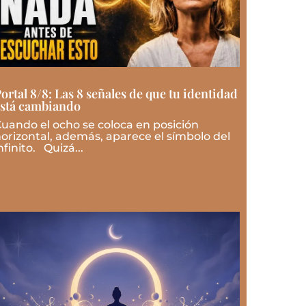
ortal 8/8: Las 8 señales de que tu identidad
stá cambiando
uando el ocho se coloca en posición
orizontal, además, aparece el símbolo del
nfinito. Quizá...