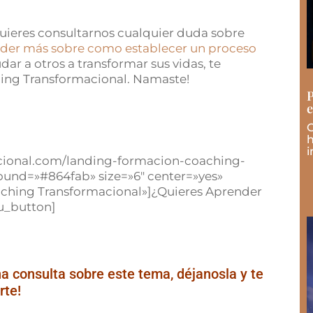
uieres consultarnos cualquier duda sobre
der más sobre como establecer un proceso
dar a otros a transformar sus vidas, te
ing Transformacional. Namaste!
P
e
C
h
i
acional.com/landing-formacion-coaching-
ound=»#864fab» size=»6″ center=»yes»
aching Transformacional»]¿Quieres Aprender
u_button]
a consulta sobre este tema, déjanosla y te
rte!