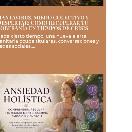
HANTAVIRUS, MIEDO COLECTIVO Y
DESPERTAR: COMO RECUPERAR TU
SOBERANÍA EN TIEMPOS DE CRISIS
ada cierto tiempo, una nueva alerta
anitaria ocupa titulares, conversaciones y
edes sociales....