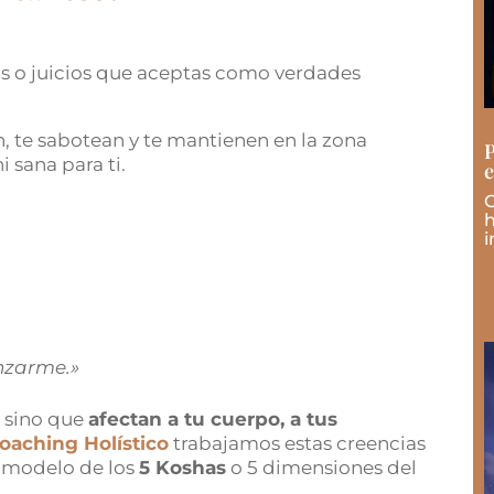
 o juicios que aceptas como verdades
, te sabotean y te mantienen en la zona
P
 sana para ti.
e
C
h
i
nzarme.»
, sino que
afectan a tu cuerpo, a tus
oaching Holístico
trabajamos estas creencias
el modelo de los
5 Koshas
o 5 dimensiones del