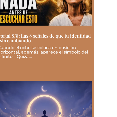
ortal 8/8: Las 8 señales de que tu identidad
stá cambiando
uando el ocho se coloca en posición
orizontal, además, aparece el símbolo del
nfinito. Quizá...