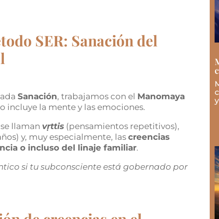
étodo SER: Sanación del
l
M
M
c
mada
Sanación
, trabajamos con el
Manomaya
y
co incluye la mente y las emociones.
a se llaman
v
ṛttis
(pensamientos repetitivos),
ños) y, muy especialmente, las
creencias
cia o incluso del linaje familiar
.
tico si tu subconsciente está gobernado por