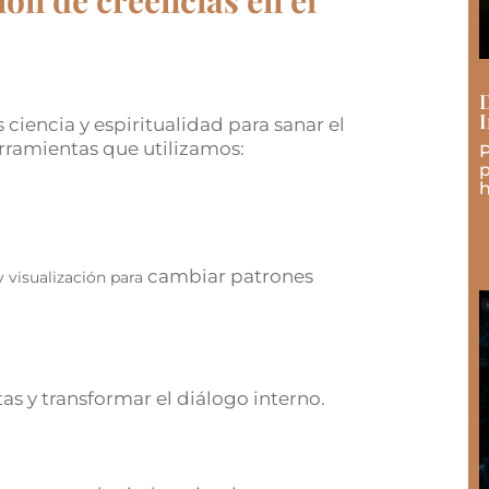
ón de creencias en el
D
I
iencia y espiritualidad para sanar el
erramientas que utilizamos:
P
p
h
cambiar patrones
y visualización para
as y transformar el diálogo interno.