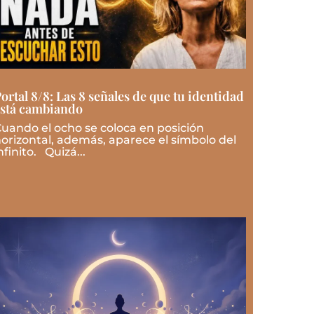
ortal 8/8: Las 8 señales de que tu identidad
stá cambiando
uando el ocho se coloca en posición
orizontal, además, aparece el símbolo del
nfinito. Quizá...