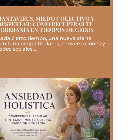
HANTAVIRUS, MIEDO COLECTIVO Y
DESPERTAR: COMO RECUPERAR TU
SOBERANÍA EN TIEMPOS DE CRISIS
ada cierto tiempo, una nueva alerta
anitaria ocupa titulares, conversaciones y
edes sociales....