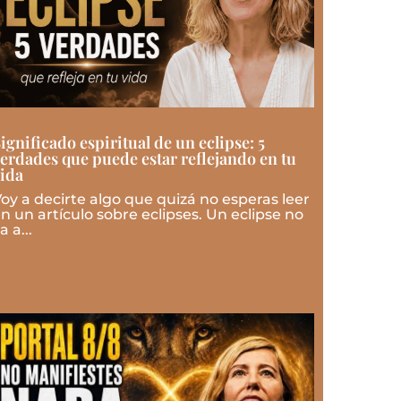
ignificado espiritual de un eclipse: 5
erdades que puede estar reflejando en tu
ida
oy a decirte algo que quizá no esperas leer
n un artículo sobre eclipses. Un eclipse no
a a...