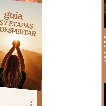
S
v
v
V
e
v