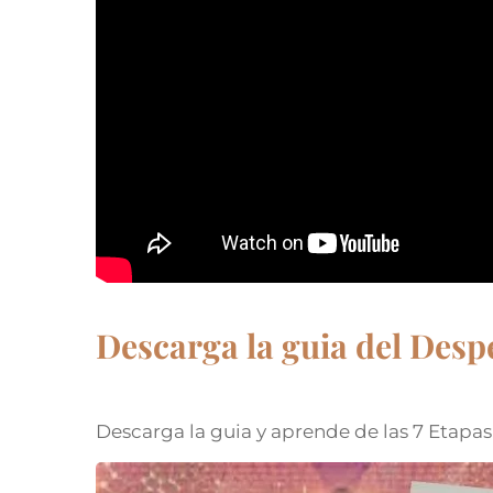
Descarga la guia del Desp
Descarga la guia y aprende de las 7 Etapa