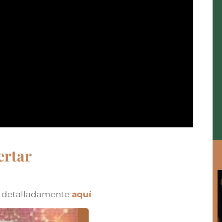
ertar
s detalladamente
aquí