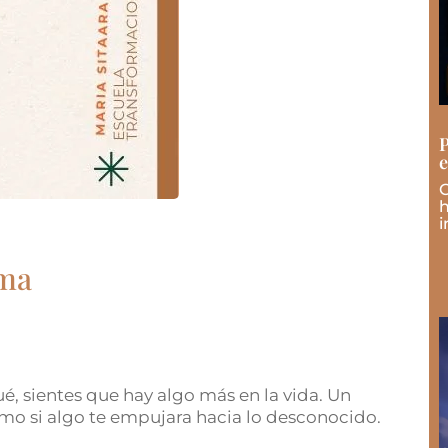
P
e
C
h
i
lma
é, sientes que hay algo más en la vida. Un
omo si algo te empujara hacia lo desconocido.