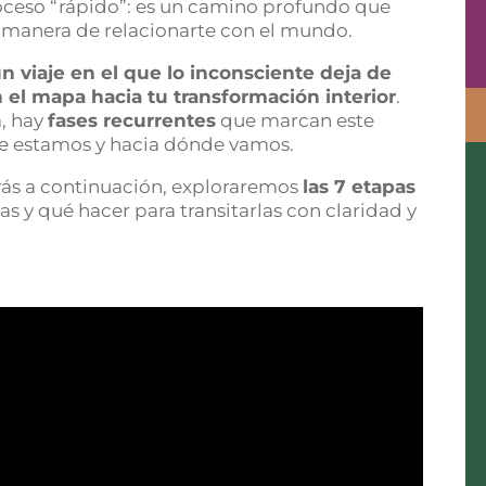
oceso “rápido”: es un camino profundo que
u manera de relacionarte con el mundo.
n viaje en el que lo inconsciente deja de
n el mapa hacia tu transformación interior
.
, hay
fases recurrentes
que marcan este
e estamos y hacia dónde vamos.
arás a continuación, exploraremos
las 7 etapas
s y qué hacer para transitarlas con claridad y