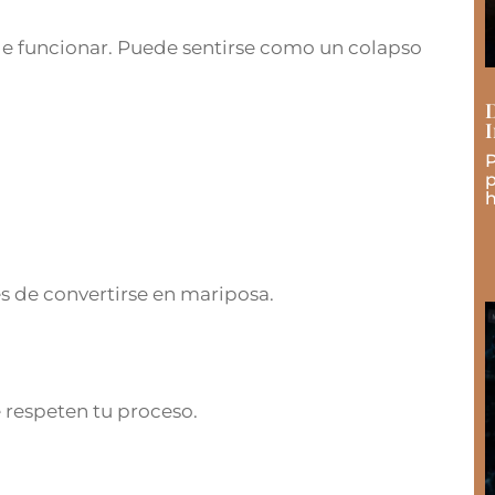
de funcionar. Puede sentirse como un colapso
D
I
P
p
h
es de convertirse en mariposa.
 respeten tu proceso.