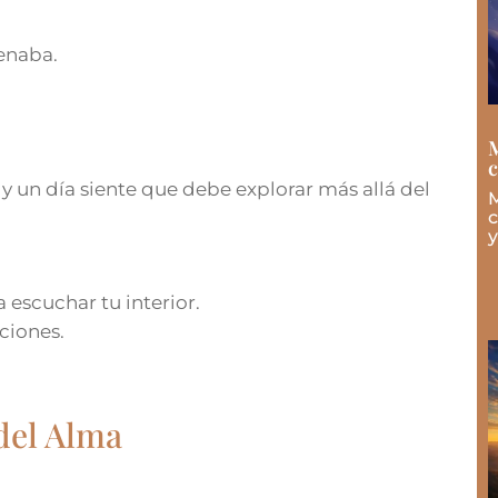
lenaba.
M
y un día siente que debe explorar más allá del
M
c
y
escuchar tu interior.
ciones.
del Alma