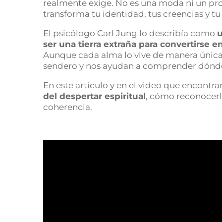
realmente exige. No es una moda ni un pr
transforma tu identidad, tus creencias y t
El psicólogo Carl Jung lo describía como
u
ser una tierra extraña para convertirse e
Aunque cada alma lo vive de manera única
sendero y nos ayudan a comprender dónd
En este artículo y en el video que encontr
del despertar espiritual
, cómo reconocerla
coherencia.