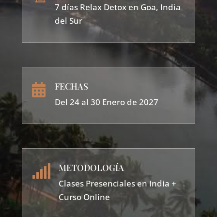
7 días Relax Detox en Goa, India
del Sur
FECHAS

Del 24 al 30 Enero de 2027
METODOLOGÍA

Clases Presenciales en India +
Curso Online