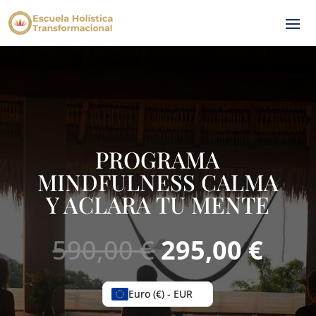
PROGRAMA
MINDFULNESS CALMA
Y ACLARA TU MENTE
El
El
590,00
€
295,00
€
precio
prec
original
actu
Euro (€) - EUR
era:
es: