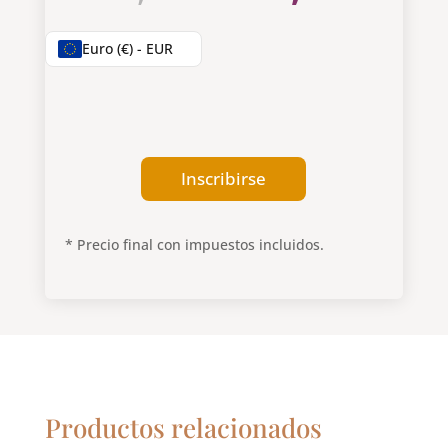
precio
prec
original
actu
Euro (€) - EUR
era:
es:
590,00 €.
295,
Inscribirse
* Precio final con impuestos incluidos.
Productos relacionados