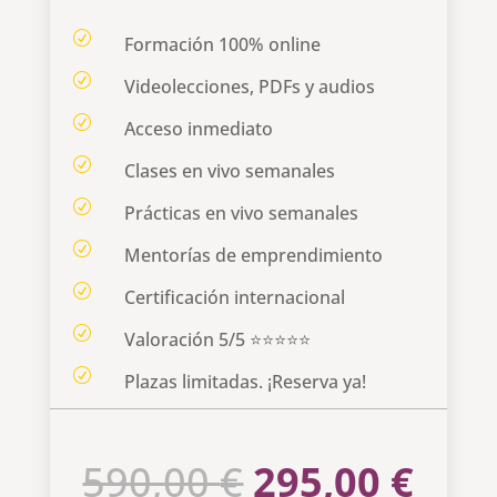
R
Formación 100% online
R
Videolecciones, PDFs y audios
R
Acceso inmediato
R
Clases en vivo semanales
R
Prácticas en vivo semanales
R
Mentorías de emprendimiento
R
Certificación internacional
R
Valoración 5/5 ⭐⭐⭐⭐⭐
R
Plazas limitadas. ¡Reserva ya!
El
El
590,00
€
295,00
€