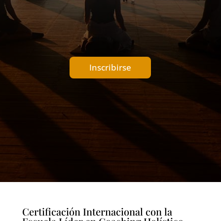
590,00 €.
295,
Inscribirse
Certificación Internacional con la