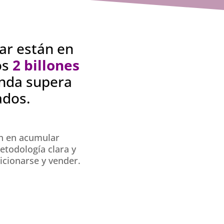
tar están en
os
2 billones
anda supera
ados.
an en acumular
etodología clara y
osicionarse y vender.