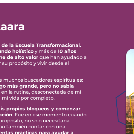
taara
 de la Escuela Transformacional.
undo holístico
y más de
10 años
e de alto valor
que han ayudado a
su propósito y vivir desde el
e muchos buscadores espirituales:
lgo más grande, pero no sabía
a en la rutina, desconectada de mi
 mi vida por completo.
mis propios bloqueos y comenzar
ación
. Fue en ese momento cuando
 propósito, no solo necesitaba
ino también contar con una
entas prácticas para ayudar a