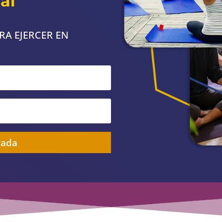
al
RA EJERCER EN
rada